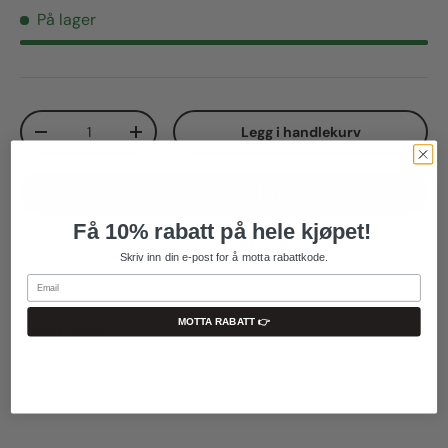
På lager
Translation missing: nb.products.product.qty
Legg i handlekurv
Translation missing: nb.cart.items.decrease_quantity
Translation missing: nb.cart.items.increase_
Få
10% rabatt på hele kjøpet!
Flere betalingsalternativer
Skriv inn din e-post for å motta rabattkode.
Email
MOTTA RABATT 👉
Beskrivelse