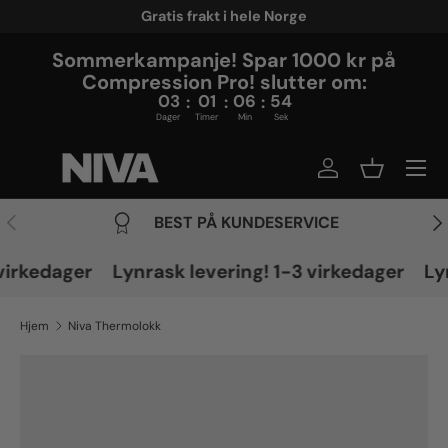
Gratis frakt i hele Norge
Translation missing: nb.accessibility.skip_to_content
Sommerkampanje! Spar 1000 kr på
Compression Pro! slutter om:
03
01
06
54
:
:
:
Dager
Timer
Min
Sek
Translation miss
Translatio
Translation missing: nb.general.slider.previous
Tra
BEST PÅ KUNDESERVICE
virkedager
Lynrask levering! 1-3 virkedager
Ly
Hjem
Niva Thermolokk
Translation missing: nb.accessibility.skip_to_product_