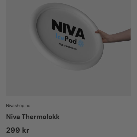
Nivashop.no
Niva Thermolokk
Ordinær pris
299 kr